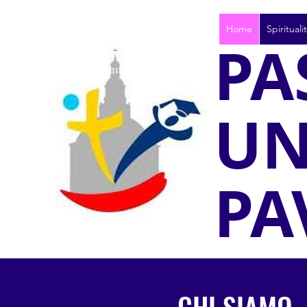
Home
Spirituali
PA
UN
PA