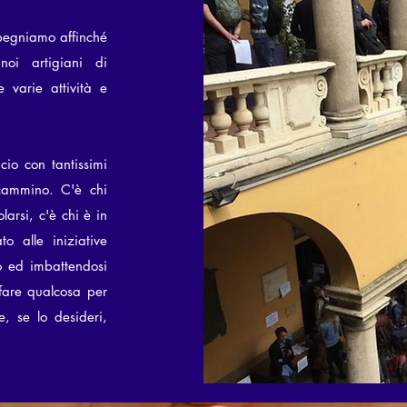
pegniamo affinché
noi artigiani di
 varie attività e
cio con tantissimi
cammino. C'è chi
arsi, c'è chi è in
o alle iniziative
lo ed imbattendosi
 fare qualcosa per
e, se lo desideri,