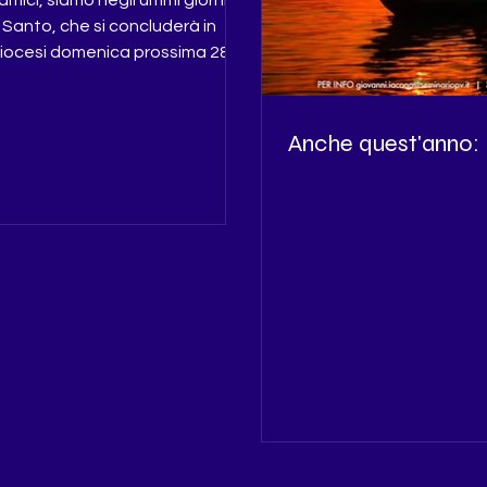
amici, siamo negli ultimi giorni
 Santo, che si concluderà in
diocesi domenica prossima 28
 e a Roma nella festa
ania quando il Papa chiuderà la
ta della basilica di San Pietro. È
Anche quest'anno:
Giubileo della speranza e alcuni
no vissuto il Giubileo degli
ti nei giorni segnati dalla
Francesco e il Giubileo dei
incontrando il nuovo Papa
 con migliaia di giovani di tutto
Alt