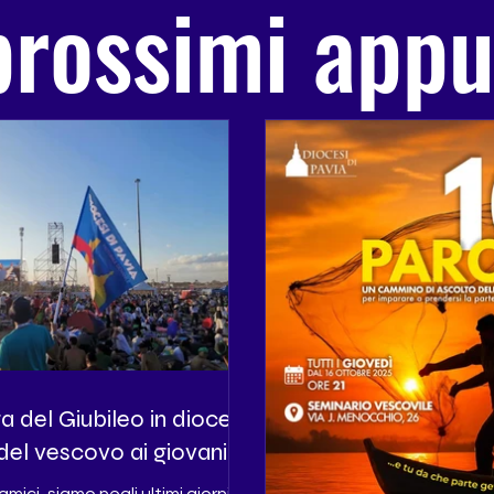
 prossimi app
a del Giubileo in diocesi:
o del vescovo ai giovani