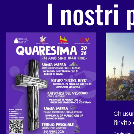
I nostri
Chiusur
l'invit