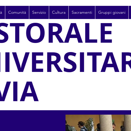
tà
Comunità
Servizio
Cultura
Sacramenti
Gruppi giovani
STORALE
IVERSITA
VIA