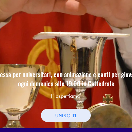
essa per universitari,
con animazione e canti per giov
ogni domenica alle 19.00 in Cattedrale
Ti aspettiamo!
UNISCITI