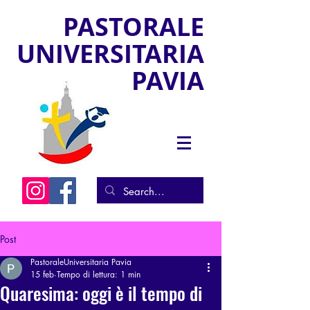
PASTORALE
UNIVERSITARIA
PAVIA
Post
PastoraleUniversitaria Pavia
15 feb
Tempo di lettura: 1 min
Quaresima: oggi è il tempo di