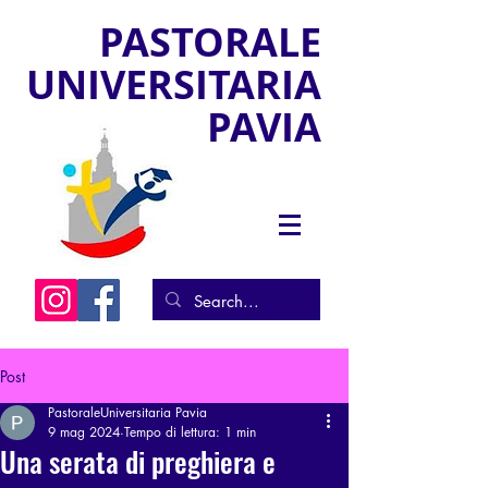
PASTORALE
UNIVERSITARIA
PAVIA
Post
PastoraleUniversitaria Pavia
9 mag 2024
Tempo di lettura: 1 min
Una serata di preghiera e